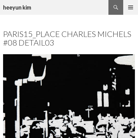
Recherche
heeyun kim
ALLER
MENU
AU
PRINCI
CONTENU
PARIS15_PLACE CHARLES MICHELS
#08 DETAIL03