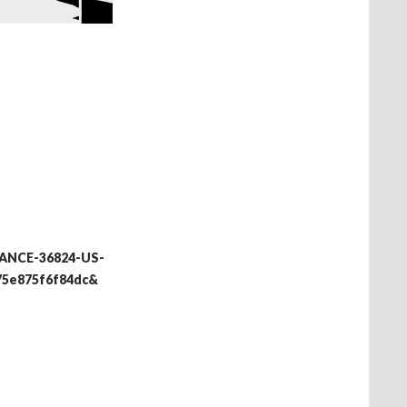
ALANCE-36824-US-
75e875f6f84dc&