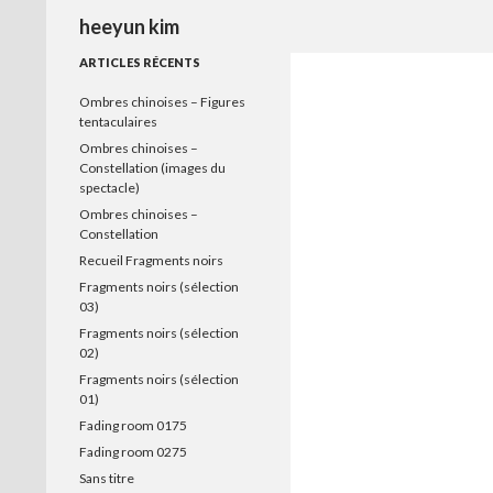
Recherche
heeyun kim
ARTICLES RÉCENTS
Ombres chinoises – Figures
tentaculaires
Ombres chinoises –
Constellation (images du
spectacle)
Ombres chinoises –
Constellation
Recueil Fragments noirs
Fragments noirs (sélection
03)
Fragments noirs (sélection
02)
Fragments noirs (sélection
01)
Fading room 0175
Fading room 0275
Sans titre