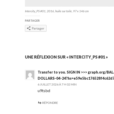
Intercity_PS #01, 2016, huile sur toile, 97 x 146 cm
PARTAGER
Partager
Navigation
UNE RÉFLEXION SUR « INTERCITY_PS #01 »
des
Transfer to you. SIGN IN >>> graph.org/B
articles
DOLLARS-04-24?hs=e59e5bc176528f4c62d
6 JUILLET 2026 À 7 H 02 MIN
u9tsbd
RÉPONDRE