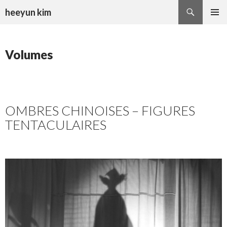
Recherche
heeyun kim
ALLER
MENU
AU
PRINCI
CONTENU
Volumes
OMBRES CHINOISES – FIGURES
TENTACULAIRES