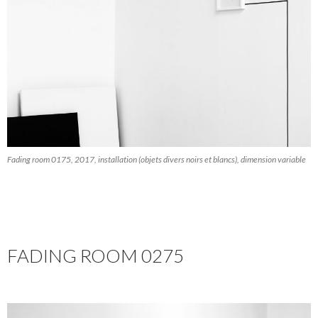
Fading room 0175, 2017, installation (objets divers noirs et blancs), dimension variable
FADING ROOM 0275