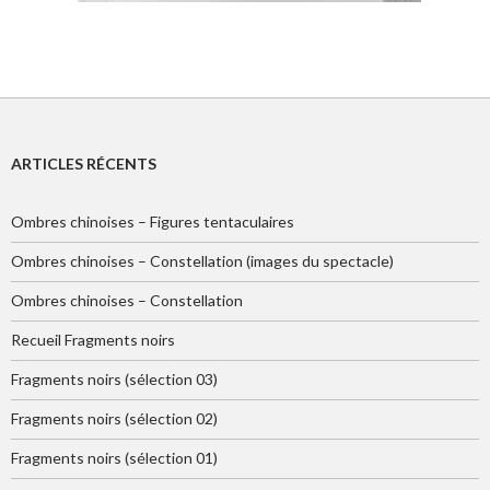
STUDIO15 #03_PN
STUDIO15 #03_PN, 2014, technique mixte
ARTICLES RÉCENTS
Ombres chinoises – Figures tentaculaires
STUDIO15 #03_PN
STUDIO15_S2_PN
Ombres chinoises – Constellation (images du spectacle)
STUDIO15 #03_PN, 2014, technique mixte
STUDIO15_S2_PN, 2014, technique mixte
Ombres chinoises – Constellation
Recueil Fragments noirs
Fragments noirs (sélection 03)
Fragments noirs (sélection 02)
Fragments noirs (sélection 01)