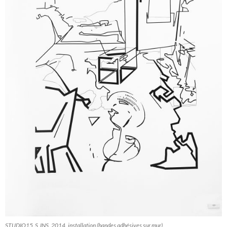
STUDIO15_S_INS, 2014, installation (bandes adhésives sur mur)