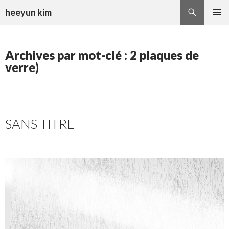
Recherche
heeyun kim
ALLER
MENU
AU
PRINCI
CONTENU
Archives par mot-clé : 2 plaques de
verre)
SANS TITRE