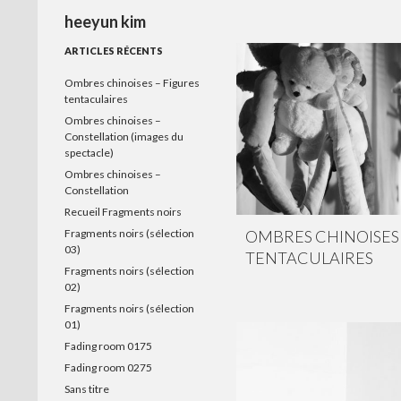
Recherche
heeyun kim
ARTICLES RÉCENTS
Ombres chinoises – Figures
tentaculaires
Ombres chinoises –
Constellation (images du
spectacle)
Ombres chinoises –
Constellation
Recueil Fragments noirs
OMBRES CHINOISES 
Fragments noirs (sélection
03)
TENTACULAIRES
Fragments noirs (sélection
02)
Fragments noirs (sélection
01)
Fading room 0175
Fading room 0275
Sans titre